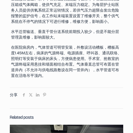
压箱或气体阀箱，使供气充足、末端压力稳定。为每层护士站医
务人员提供供氧系统正常运转情况，若供气压力超限会发出危险
报警的监护信号，在工作站末端装置设置了维修开关，整个供气
系统在不停气的情况下可进行维修，维修方便，影响面小。
水平总管输送、垂直干管分送系统前期投入较少，但是不能分层
管理及维修，影响面较大。
在医院病房内，气体管道可明管安装，外敷设活动槽板，槽板高
度1.45M左右，病床的气源终端、电源插座、呼叫器、通讯联络、
照明灯等安装于病床的床头，方便病患使用。手术室、抢救室的
气源终端采用悬挂和墙面相结合布置。气体垂直总管可布置在管
道井内（不允许与供电线路敷设在同一管井内），水平管道可布
置在活络吊平顶内。
分享
Related posts