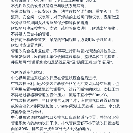
公称直径小于600mm的气体管道宜采用空气吹扫。
不允许吹洗的设备及管道应与吹洗系统隔离。
管道吹扫前，不应安装孔板、法兰连接的调节阀、重要阀门、节
流阀、安全阀、仪表等，对于焊接的上述阀门和仪表，应采取流
经旁路或卸掉阀头及阀座加保护套等保护措施。
吹扫的顺序应按主管、支管、疏排管依次进行，吹洗出的脏物，
不得进入已合格的管道。
吹扫前应检验管道支、吊架的牢固程度，必要时应予以加固。
吹扫时应设置禁区。
管道吹洗合格并复位后，不得再进行影响管内清洁的其他作业。
管道复位时，应由施工单位会同建设单位、监理单位共同检查，
并应填写“管道系统吹扫及清洗记录”及“隐蔽工程(封闭)记录”。
气体管道空气吹扫：
中心供氧管道系统的吹扫应在管道试压合格后进行。
空气吹扫应利用已经安装并验收合格的无油旋齿风冷空压机，也
可利用装置中的液氧贮气罐蓄气，进行间断性的吹扫。吹扫压力
不得超过容器和管道的设计压力，流速不宜小于20m／S。
空气吹扫过程中，当目测排气无烟尘时，应在排气口设置贴白布
或涂白漆的木制靶板检验，5min内靶板上无铁锈、尘土、水分及
其他杂物应为合格。
中心供氧管道吹扫进气口及排气口应选择适当位置，并能保证将
管道系统内的杂物吹扫干净。排气管截面积不小于被吹扫管道截
面的60%，排气管应接至室外无人到达的地方。